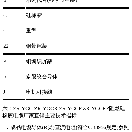
G
硅橡胶
C
重型
22
钢带铠装
P
铜编织屏蔽
R
多股绞合导体
J
电机引接线
六：ZR-YGC ZR-YGCR ZR-YGCP ZR-YGCRP阻燃硅
橡胶电缆厂家直销主要技术指标
1．成品电缆导体(R类)直流电阻(符合GB3956规定)参照