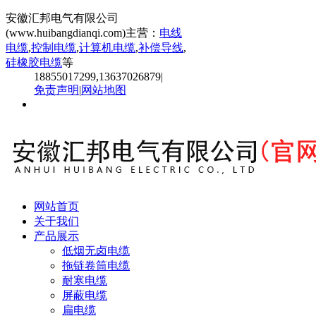
安徽汇邦电气有限公司
(www.huibangdianqi.com)主营：
电线
电缆
,
控制电缆
,
计算机电缆
,
补偿导线
,
硅橡胶电缆
等
18855017299,13637026879
|
免责声明
|
网站地图
网站首页
关于我们
产品展示
低烟无卤电缆
拖链卷筒电缆
耐寒电缆
屏蔽电缆
扁电缆