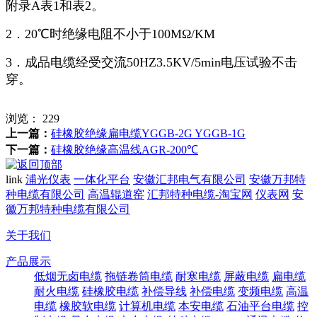
附录A表1和表2。
2．20℃时绝缘电阻不小于100MΩ/KM
3．成品电缆经受交流50HZ3.5KV/5min电压试验不击
穿。
浏览：
229
上一篇：
硅橡胶绝缘扁电缆​YGGB-2G YGGB-1G
下一篇：
硅橡胶绝缘高温线AGR-200℃
link
浦光仪表
一体化平台
安徽汇邦电气有限公司
安徽万邦特
种电缆有限公司
高温辊道窑
汇邦特种电缆-淘宝网
仪表网
安
徽万邦特种电缆有限公司
关于我们
产品展示
低烟无卤电缆
拖链卷筒电缆
耐寒电缆
屏蔽电缆
扁电缆
耐火电缆
硅橡胶电缆
补偿导线
补偿电缆
变频电缆
高温
电缆
橡胶软电缆
计算机电缆
本安电缆
石油平台电缆
控