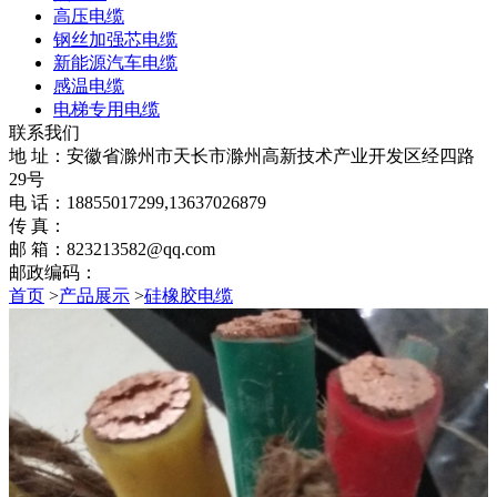
高压电缆
钢丝加强芯电缆
新能源汽车电缆
感温电缆
电梯专用电缆
联系我们
地 址：安徽省滁州市天长市滁州高新技术产业开发区经四路
29号
电 话：18855017299,13637026879
传 真：
邮 箱：823213582@qq.com
邮政编码：
首页
>
产品展示
>
硅橡胶电缆