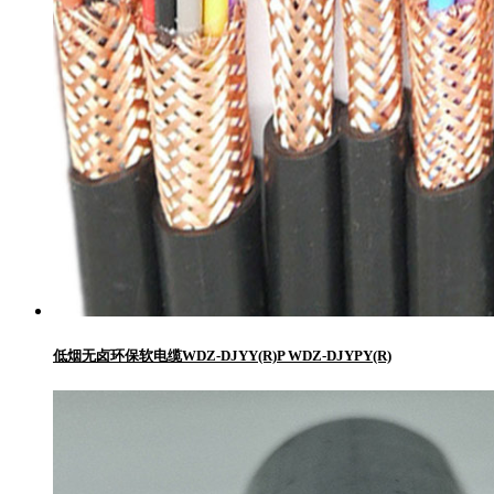
低烟无卤环保软电缆WDZ-DJYY(R)P WDZ-DJYPY(R)