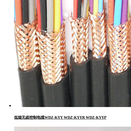
低烟无卤控制电缆WDZ-KYY WDZ-KYYR WDZ-KYYP