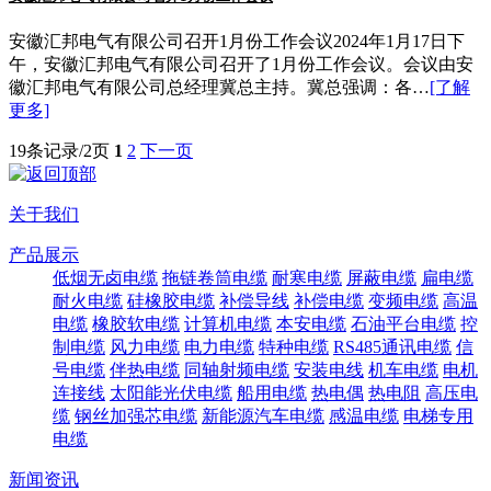
安徽汇邦电气有限公司召开1月份工作会议2024年1月17日下
午，安徽汇邦电气有限公司召开了1月份工作会议。会议由安
徽汇邦电气有限公司总经理冀总主持。冀总强调：各…
[了解
更多]
19条记录/2页
1
2
下一页
关于我们
产品展示
低烟无卤电缆
拖链卷筒电缆
耐寒电缆
屏蔽电缆
扁电缆
耐火电缆
硅橡胶电缆
补偿导线
补偿电缆
变频电缆
高温
电缆
橡胶软电缆
计算机电缆
本安电缆
石油平台电缆
控
制电缆
风力电缆
电力电缆
特种电缆
RS485通讯电缆
信
号电缆
伴热电缆
同轴射频电缆
安装电线
机车电缆
电机
连接线
太阳能光伏电缆
船用电缆
热电偶
热电阻
高压电
缆
钢丝加强芯电缆
新能源汽车电缆
感温电缆
电梯专用
电缆
新闻资讯