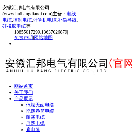
安徽汇邦电气有限公司
(www.huibangdianqi.com)主营：
电线
电缆
,
控制电缆
,
计算机电缆
,
补偿导线
,
硅橡胶电缆
等
18855017299,13637026879
|
免责声明
|
网站地图
网站首页
关于我们
产品展示
低烟无卤电缆
拖链卷筒电缆
耐寒电缆
屏蔽电缆
扁电缆