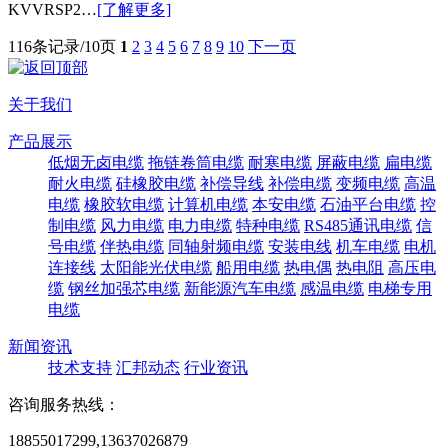
KVVRSP2…
[了解更多]
116条记录/10页
1
2
3
4
5
6
7
8
9
10
下一页
关于我们
产品展示
低烟无卤电缆
拖链卷筒电缆
耐寒电缆
屏蔽电缆
扁电缆
耐火电缆
硅橡胶电缆
补偿导线
补偿电缆
变频电缆
高温
电缆
橡胶软电缆
计算机电缆
本安电缆
石油平台电缆
控
制电缆
风力电缆
电力电缆
特种电缆
RS485通讯电缆
信
号电缆
伴热电缆
同轴射频电缆
安装电线
机车电缆
电机
连接线
太阳能光伏电缆
船用电缆
热电偶
热电阻
高压电
缆
钢丝加强芯电缆
新能源汽车电缆
感温电缆
电梯专用
电缆
新闻资讯
技术支持
汇邦动态
行业资讯
咨询服务热线：
18855017299,13637026879