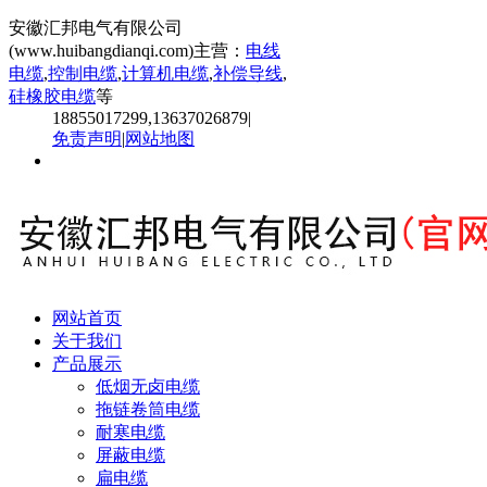
安徽汇邦电气有限公司
(www.huibangdianqi.com)主营：
电线
电缆
,
控制电缆
,
计算机电缆
,
补偿导线
,
硅橡胶电缆
等
18855017299,13637026879
|
免责声明
|
网站地图
网站首页
关于我们
产品展示
低烟无卤电缆
拖链卷筒电缆
耐寒电缆
屏蔽电缆
扁电缆