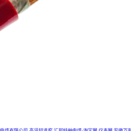
电缆有限公司
高温辊道窑
汇邦特种电缆-淘宝网
仪表网
安徽万