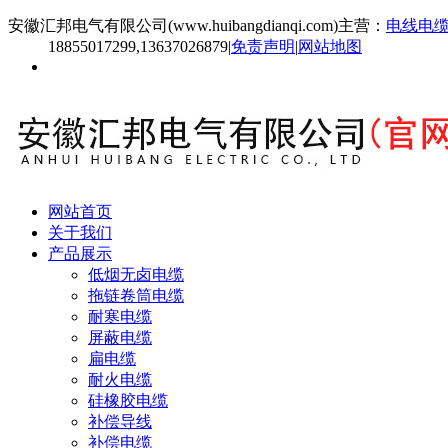
安徽汇邦电气有限公司(www.huibangdianqi.com)主营：
电线电
18855017299,13637026879
|
免责声明
|
网站地图
网站首页
关于我们
产品展示
低烟无卤电缆
拖链卷筒电缆
耐寒电缆
屏蔽电缆
扁电缆
耐火电缆
硅橡胶电缆
补偿导线
补偿电缆