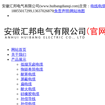
安徽汇邦电气有限公司(www.huibangdianqi.com)主营：
电线电
18855017299,13637026879
|
免责声明
|
网站地图
网站首页
关于我们
产品展示
低烟无卤电缆
拖链卷筒电缆
耐寒电缆
屏蔽电缆
扁电缆
耐火电缆
硅橡胶电缆
补偿导线
补偿电缆