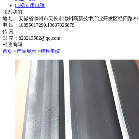
电梯专用电缆
联系我们
地 址：安徽省滁州市天长市滁州高新技术产业开发区经四路29
电 话：18855017299,13637026879
传 真：
邮 箱：823213582@qq.com
邮政编码：
首页
>
产品展示
>
特种电缆