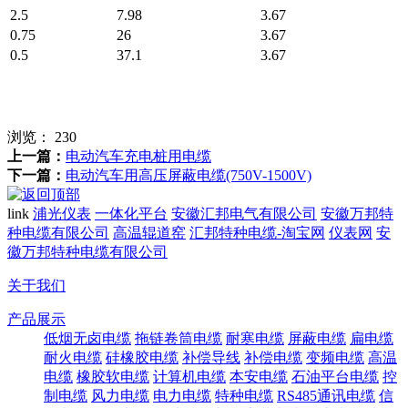
2.5
7.98
3.67
0.75
26
3.67
0.5
37.1
3.67
浏览：
230
上一篇：
电动汽车充电桩用电缆
下一篇：
电动汽车用高压屏蔽电缆(750V-1500V)
link
浦光仪表
一体化平台
安徽汇邦电气有限公司
安徽万邦特
种电缆有限公司
高温辊道窑
汇邦特种电缆-淘宝网
仪表网
安
徽万邦特种电缆有限公司
关于我们
产品展示
低烟无卤电缆
拖链卷筒电缆
耐寒电缆
屏蔽电缆
扁电缆
耐火电缆
硅橡胶电缆
补偿导线
补偿电缆
变频电缆
高温
电缆
橡胶软电缆
计算机电缆
本安电缆
石油平台电缆
控
制电缆
风力电缆
电力电缆
特种电缆
RS485通讯电缆
信