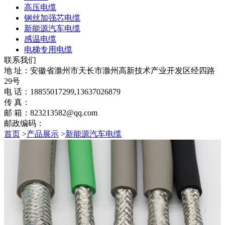
高压电缆
钢丝加强芯电缆
新能源汽车电缆
感温电缆
电梯专用电缆
联系我们
地 址：安徽省滁州市天长市滁州高新技术产业开发区经四路
29号
电 话：18855017299,13637026879
传 真：
邮 箱：823213582@qq.com
邮政编码：
首页
>
产品展示
>
新能源汽车电缆