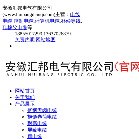
安徽汇邦电气有限公司
(www.huibangdianqi.com)主营：
电线
电缆
,
控制电缆
,
计算机电缆
,
补偿导线
,
硅橡胶电缆
等
18855017299,13637026879
|
免责声明
|
网站地图
网站首页
关于我们
产品展示
低烟无卤电缆
拖链卷筒电缆
耐寒电缆
屏蔽电缆
扁电缆