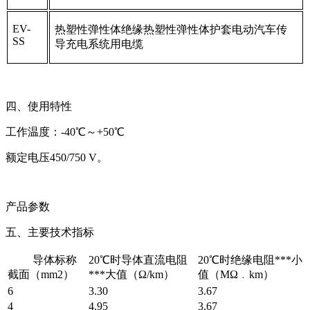
EV-
热塑性弹性体绝缘热塑性弹性体护套电动汽车传
SS
导充电系统用电缆
四、使用特性
工作温度：-40℃～+50℃
额定电压450/750 V。
产品参数
五、主要技术指标
导体标称
20℃时导体直流电阻
20℃时绝缘电阻***小
截面（mm2）
***大值（Ω/km）
值（MΩ﹒km）
6
3.30
3.67
4
4.95
3.67